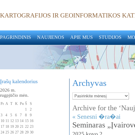
KARTOGRAFIJOS IR GEOINFORMATIKOS KA
PAGRINDINIS
NAUJIENOS
APIE MUS
STUDIJOS
MO
Įrašų kalendorius
Archyvas
2026 m.
rugpjūčio mėn.
Pr
A
T
K
Pn
Š
S
Archive for the ‘Nau
1
2
3
4
5
6
7
8
9
« Senesni �ra�ai
10
11
12
13
14
15
16
Seminaras „Įvairovė
17
18
19
20
21
22
23
24
25
26
27
28
29
30
2025 kovo 2