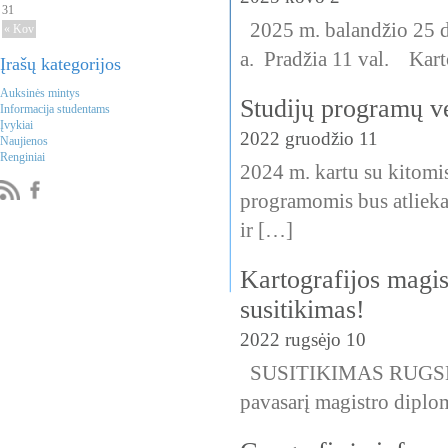
31
2025 m. balandžio 25 d.
« Kov
a. Pradžia 11 val. Kart
Įrašų kategorijos
Auksinės mintys
Studijų programų v
Informacija studentams
Įvykiai
2022 gruodžio 11
Naujienos
Renginiai
2024 m. kartu su kitomis
programomis bus atlieka
ir […]
Kartografijos magis
susitikimas!
2022 rugsėjo 10
SUSITIKIMAS RUGSĖJO 
pavasarį magistro diplo