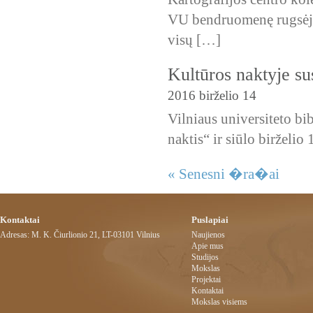
VU bendruomenę rugsėjo
visų […]
Kultūros naktyje su
2016 birželio 14
Vilniaus universiteto bib
naktis“ ir siūlo birželio
« Senesni �ra�ai
Kontaktai
Puslapiai
Adresas: M. K. Čiurlionio 21, LT-03101 Vilnius
Naujienos
Apie mus
Studijos
Mokslas
Projektai
Kontaktai
Mokslas visiems