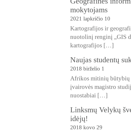
Geografinės inform
mokytojams
2021 lapkričio 10
Kartografijos ir geograf
nuotolinį renginį „GIS d
kartografijos […]
Naujas studentų suk
2018 birželio 1
Afrikos mitinių būtybių 
įvairovės magistro studi
nuostabiai […]
Linksmų Velykų šve
idėjų!
2018 kovo 29