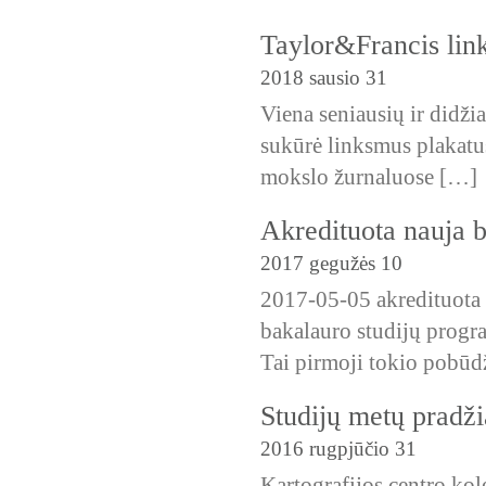
Taylor&Francis lin
2018 sausio 31
Viena seniausių ir didž
sukūrė linksmus plakatu
mokslo žurnaluose […]
Akredituota nauja 
2017 gegužės 10
2017-05-05 akredituota 
bakalauro studijų progra
Tai pirmoji tokio pobū
Studijų metų pradži
2016 rugpjūčio 31
Kartografijos centro kol