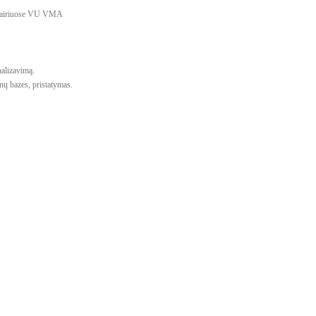
 įvairiuose VU VMA
nalizavimą.
ų bazes, pristatymas.
s.