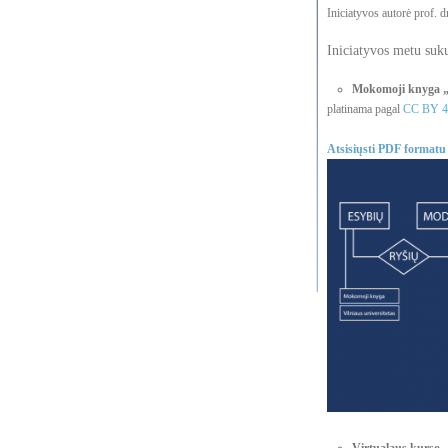
Iniciatyvos autorė prof. 
Iniciatyvos metu suku
Mokomoji knyga „E
platinama pagal
CC BY 4.
Atsisiųsti PDF formatu