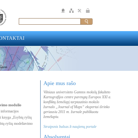
ONTAKTAI
Apie mus rašo
Vilniaus universiteto Gamtos mokslų fakulteto
Kartografijos centre parengtą Europos XXI a.
konfliktų žemėlapį tarptautinio mokslo
avimo modulio
žurnalo „Journal of Maps“ ekspertai išrinko
 informacijos
geriausiu 2011 m. žurnale publikuotu
žemėlapiu.
i knyga „Esybių ryšių
sybių-ryšių modeliavimo
Straipsnis balsas.lt naujienų portale
Absolventai