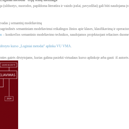
„Loginiai metodai“ trijų temų medžiaga
(užduotys, nuorodos, papildoma literatūra ir vaizdo įrašai, pavyzdžiai) gali būti naudojama
įvadas į semantinį modeliavimą
pagrindinės semantiniam modeliavimui reikalingos žinios apie klases, klasifikavimą ir operacio
as
– konkrečios semantinio modeliavimo technikos, naudojamos projektuojant reliacines duomen
 dėstyto kurso „Loginiai metodai“ aplinka VU VMA
.
mties gairės dėstytojams, kurias galima pasiekti virtualaus kurso aplinkoje arba gauti iš autorė