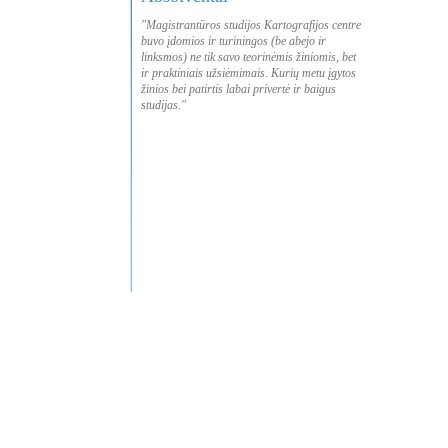
"Magistrantūros studijos Kartografijos centre
buvo įdomios ir turiningos (be abejo ir
linksmos) ne tik savo teorinėmis žiniomis, bet
ir praktiniais užsiėmimais. Kurių metu įgytos
žinios bei patirtis labai privertė ir baigus
studijas."