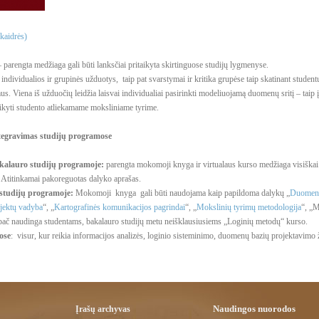
skaidrės)
 parengta medžiaga gali būti lanksčiai pritaikyta skirtinguose studijų lygmenyse.
ndividualios ir grupinės užduotys, taip pat svarstymai ir kritika grupėse taip skatinant studen
. Viena iš užduočių leidžia laisvai individualiai pasirinkti modeliuojamą duomenų sritį – taip
itaikyti studento atliekamame moksliniame tyrime.
ntegravimas studijų programose
akalauro studijų programoje:
parengta mokomoji knyga ir
virtualaus kurso medžiaga visiška
. Atitinkamai pakoreguotas dalyko aprašas.
 studijų programoje:
Mokomoji knyga gali būti naudojama kaip papildoma dalykų „
Duomenų
ojektų vadyba
“, „
Kartografinės komunikacijos pagrindai
“, „
Mokslinių tyrimų metodologija
“, „M
 ypač naudinga studentams, bakalauro studijų metu neišklausiusiems „Loginių metodų“ kurso.
ose
: visur, kur reikia informacijos analizės, loginio sisteminimo, duomenų bazių projektavimo ž
Naudingos nuorodos
Įrašų archyvas