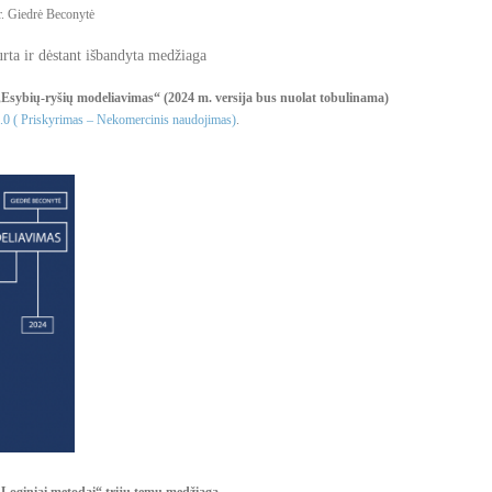
dr. Giedrė Beconytė
rta ir dėstant išbandyta medžiaga
sybių-ryšių modeliavimas“ (2024 m. versija bus nuolat tobulinama)
0 ( Priskyrimas – Nekomercinis naudojimas)
.