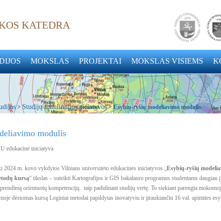
IKOS KATEDRA
DIJOS
MOKSLAS
PROJEKTAI
MOKSLAS VISIEMS
K
udijos
Studijų tobulinimo iniciatyvos
>
> Esybių-ryšių modeliavimo modulis
deliavimo modulis
 edukacinė iniciatyva
i 2024 m. kovo vykdytos Vilniaus universiteto edukacinės iniciatyvos „
Esybių-ryšių modeli
etodų
kursą
“ tikslas – suteikti
Kartografijos ir GIS
bakalauro programos studentams daugiau į
rendimą orientuotų kompetencijų. taip padidinant studijų vertę. To siekiant parengta mokomoj
amoje dėstomas kursą
Loginiai metodai
papildytas inovatyviu ir įtraukiančiu 16 val. apimties e