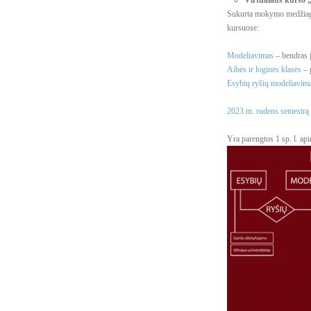
Virtualaus kurso 
Sukurta mokymo medžiaga 
kursuose:
Modeliavimas
– bendras 
Aibės ir loginės klasės
– 
Esybių ryšių modeliavim
2023 m. rudens semestrą
Yra parengtos 1 sp. l. api