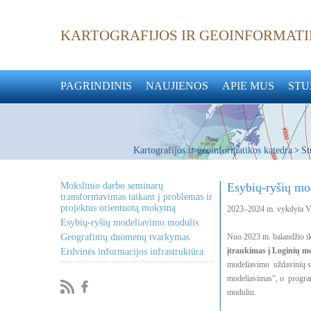
KARTOGRAFIJOS IR GEOINFORMAT
PAGRINDINIS
NAUJIENOS
APIE MUS
STU
Kartografijos ir geoinformatikos katedra
St
>
Mokslinio darbo seminarų
Esybių-ryšių mo
transformavimas taikant į problemas ir
projektus orientuotą mokymą
2023–2024 m. vykdyta VU
Esybių-ryšių modeliavimo modulis
Geografinių duomenų tvarkymas
Nuo 2023 m. balandžio ik
įtraukimas į
Loginių m
Erdvinės informacijos infrastruktūra
modeliavimo uždavinių sp
modeliavimas“, o progr
moduliu.