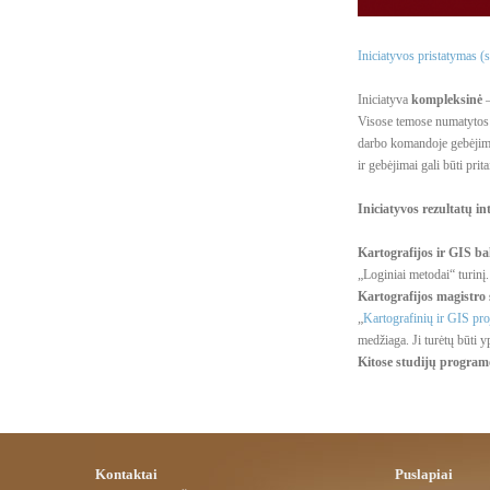
Iniciatyvos pristatymas (
Iniciatyva
kompleksinė
–
Visose temose numatytos i
darbo komandoje gebėjimus
ir gebėjimai gali būti pr
Iniciatyvos rezultatų i
Kartografijos ir GIS b
„Loginiai metodai“ turinį
Kartografijos magistro
„
Kartografinių ir GIS pr
medžiaga. Ji turėtų būti
Kitose studijų program
Kontaktai
Puslapiai