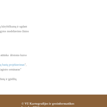
tų kūrybiškumą ir ugdant
 įgytos modeliavimo žinios
i atitinka dėstomo kurso
 bazių projektavimas
“,
agistro seminaras“
inių ir įgūdžių.
© VU Kartografijos ir geoinformatikos